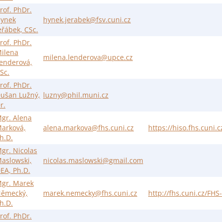
rof. PhDr.
ynek
hynek.jerabek@fsv.cuni.cz
eřábek, CSc.
rof. PhDr.
ilena
milena.lenderova@upce.cz
enderová,
Sc.
rof. PhDr.
ušan Lužný,
luzny@phil.muni.cz
r.
gr. Alena
arková,
alena.markova@fhs.cuni.cz
https://hiso.fhs.cuni
h.D.
gr. Nicolas
aslowski,
nicolas.maslowski@gmail.com
EA, Ph.D.
gr. Marek
ěmecký,
marek.nemecky@fhs.cuni.cz
http://fhs.cuni.cz/FHS
h.D.
rof. PhDr.