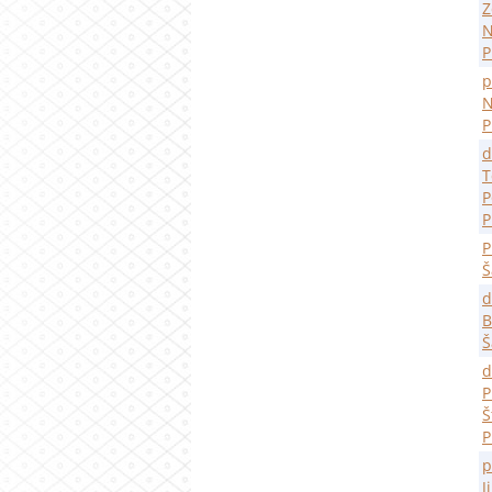
Z
N
P
p
N
P
d
T
P
P
P
Š
d
B
Š
d
P
Š
P
p
J