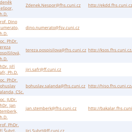
deněk
Zdenek.Nespor@fhs.cuni.cz
http://ekdd.fhs.cuni.
ešpor,
h.D.
rof. Dino
umerato,
dino.numerato@fsv.cuni.cz
h.D.
oc. PhDr.
ereza
tereza.pospisilova@fhs.cuni.cz
http://ksos.fhs.cuni.
ospíšilová,
h.D.
hDr. Jiří
jiri.safr@ff.cuni.cz
afr, Ph.D.
oc. PhDr.
ohuslav
bohuslav.salanda@fhs.cuni.cz
http://hiso.fhs.cuni.c
alanda, CSc.
oc. JUDr.
hDr. Jan
jan.stemberk@fhs.cuni.cz
http://bakalar.fhs.cun
temberk,
h.D.
rof. PhDr.
iří Šubrt,
Jiri.Subrt@ff.cuni.cz