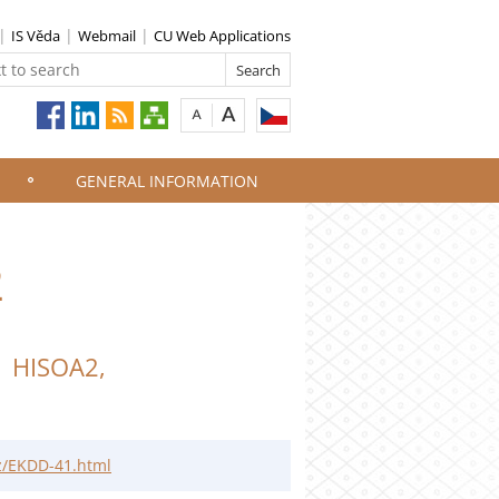
IS Věda
Webmail
CU Web Applications
GENERAL INFORMATION
2
D HISOA2,
cz/EKDD-41.html