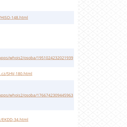
z/HISO-148.html
ebapps/whois2/osoba/1951024232021939
i.cz/SHV-180.html
ebapps/whois2/osoba/1766742309445963
cz/EKDD-34.html