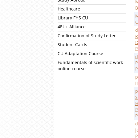
M
B
Healthcare
M
Library FHS CU
Č
4EU+ Alliance
d
Confirmation of Study Letter
R
D
Student Cards
P
CU Adaptation Course
d
Fundamentals of scientific work -
P
online course
P
p
H
p
S
H
P
P
d
J
P