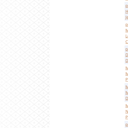
p
H
J
p
M
L
C
p
D
D
M
M
P
M
M
D
M
N
P
p