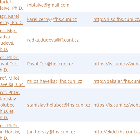
uriel
mblaive@gmail.com
laive, Ph.D.
gr. Karel
karel.cerny@fhs.cuni.cz
http://hiso.fhs.cuni.c
erný, Ph.D.
oc. Mgr.
adka
radka.dudova@ff.cuni.cz
udová,
h.D.
oc. PhDr.
avol Frič,
Pavol.Fric@fhs.cuni.cz
https://is.cuni.cz/w
h.D.
rof. Miloš
milos.havelka@fhs.cuni.cz
http://bakalar.fhs.cun
avelka, CSc.
rof. PhDr.
tanislav
olubec,
stanislav.holubec@fhs.cuni.cz
https://is.cuni.cz/w
h.D. et
h.D.
oc. PhDr.
an Horský,
jan.horsky@fhs.cuni.cz
http://ekdd.fhs.cuni.
h.D.