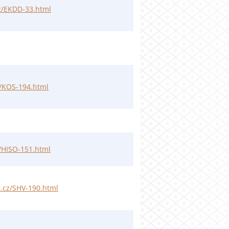
cz/EKDD-33.html
cz/KOS-194.html
z/HISO-151.html
i.cz/SHV-190.html