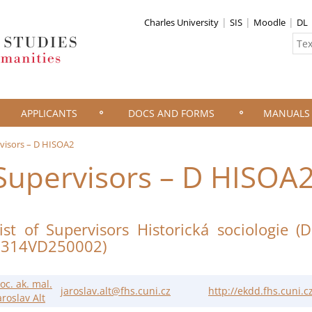
Charles University
SIS
Moodle
DL
APPLICANTS
DOCS AND FORMS
MANUALS
visors – D HISOA2
Supervisors – D HISOA
ist of Supervisors Historická sociologie (
0314VD250002)
oc. ak. mal.
jaroslav.alt@fhs.cuni.cz
http://ekdd.fhs.cuni.
aroslav Alt