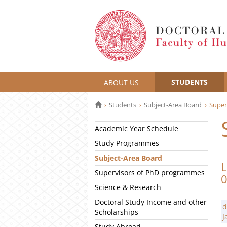
STUDENTS
ABOUT US
Students
Subject-Area Board
Super
Academic Year Schedule
Study Programmes
Subject-Area Board
L
Supervisors of PhD programmes
Science & Research
Doctoral Study Income and other
d
Scholarships
J
Study Abroad