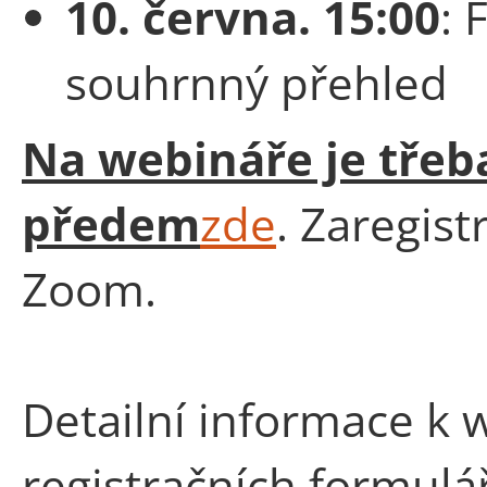
10. června. 15:00
: 
souhrnný přehled
Na webináře je třeba
předem
zde
. Zaregist
Zoom.
Detailní informace k
registračních formulář