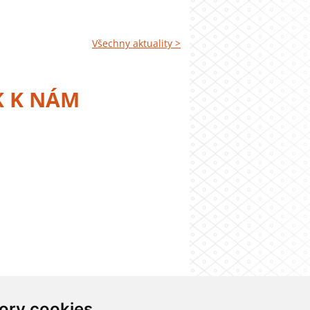
Všechny aktuality >
K K NÁM
ory cookies