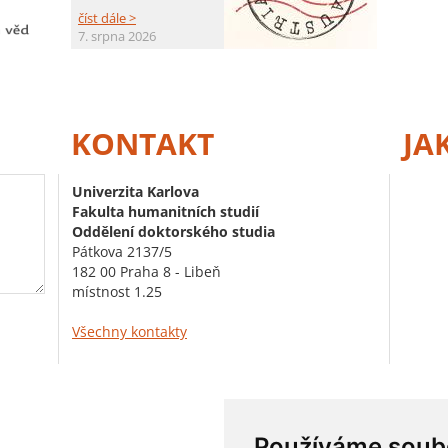
číst dále >
7. srpna 2026
KONTAKT
JA
Univerzita Karlova
Fakulta humanitních studií
Oddělení doktorského studia
Pátkova 2137/5
182 00 Praha 8 - Libeň
místnost 1.25
Všechny kontakty
Používáme soub