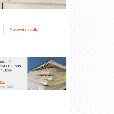
Pracovní nabídky
kodobá
lita Erasmus+
 1. kolo
le >
rvna 2026