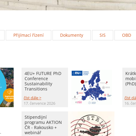
Přijímací řízení
Dokumenty
SIS
OBD
4EU+ FUTURE PhD
Krát
Conference
mobi
Sustainability
(PhD)
Transitions
číst dále >
číst dá
17. července 2026
16. če
Stipendijní
programu AKTION
ČR - Rakousko +
webinář