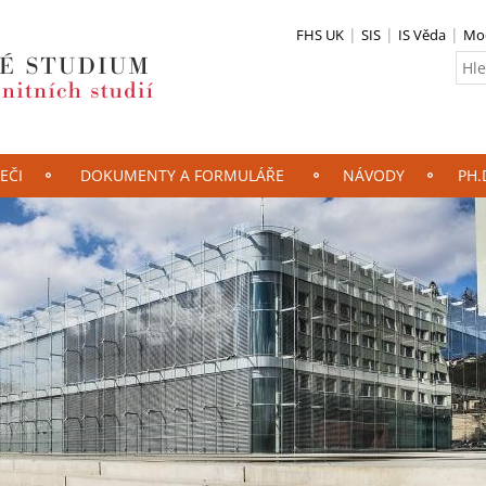
FHS UK
SIS
IS Věda
Mo
EČI
DOKUMENTY A FORMULÁŘE
NÁVODY
PH.