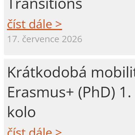
Transitions
číst dále >
17. července 2026
Krátkodobá mobili
Erasmus+ (PhD) 1.
kolo
číst dále >